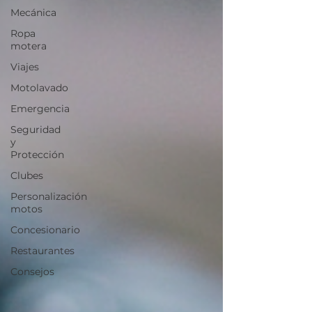
Mecánica
Ropa
motera
Viajes
Motolavado
Emergencia
Seguridad
y
Protección
Clubes
Personalización
motos
Concesionario
Restaurantes
Consejos