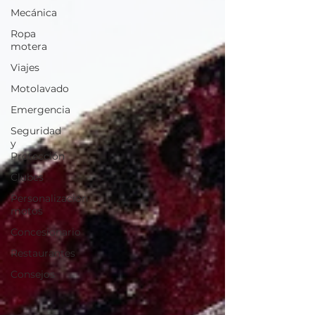
Mecánica
Ropa
motera
Viajes
Motolavado
Emergencia
Seguridad
y
Protección
Clubes
Personalización
motos
Concesionario
Restaurantes
Consejos