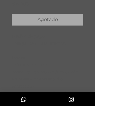
Precio
$ 5.000
Agotado
Medios de pago:
- Nequi, daviplata, efectivo
Pasos:
1. Contáctanos en
www.instagram.com/crag.vip/
o
en nuestros
whatsapp1
o
whatsapp2
2. Tomaremos tu solicitud de
compra y coordinaremos la
entrega