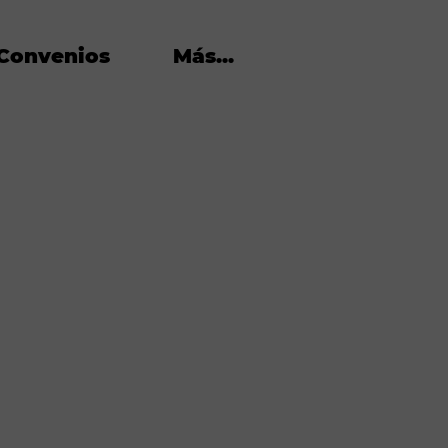
Convenios
Más...
0.000$