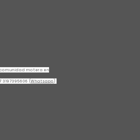
 comunidad motera en
7 3197395606 (
Whatsapp
)