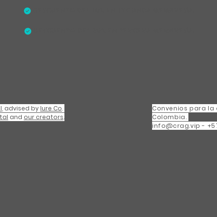
Descuento del 10% en segunda membresía.
Descuento del 20% en tercera membresía.
l
,
advised by
Iure Co
.
Convenios para la
tal
and
our creators
.
Colombia.
info@crag.vip
-
+5