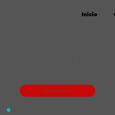
Inicio
Suscripción anual
$
12
120.000
Válido por un año
Comprar ahora
Beneficios y descuentos en comercios aliados.