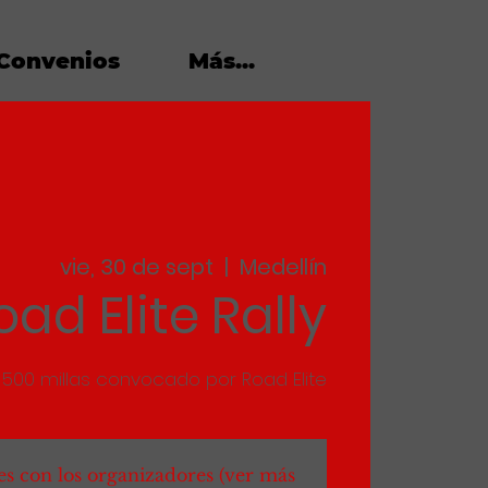
Convenios
Más...
vie, 30 de sept
  |  
Medellín
oad Elite Rally
y 500 millas convocado por Road Elite
es con los organizadores (ver más